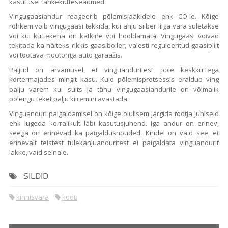
kasutusel tahkekütteseadmed.
Vingugaasiandur reageerib põlemisjääkidele ehk CO-le. Kõige
rohkem võib vingugaasi tekkida, kui ahju siiber liiga vara suletakse
või kui küttekeha on katkine või hooldamata. Vingugaasi võivad
tekitada ka näiteks rikkis gaasiboiler, valesti reguleeritud gaasipliit
või töötava mootoriga auto garaažis.
Paljud on arvamusel, et vinguanduritest pole keskküttega
kortermajades mingit kasu. Kuid põlemisprotsessis eraldub ving
palju varem kui suits ja tänu vingugaasiandurile on võimalik
põlengu teket palju kiiremini avastada.
Vinguanduri paigaldamisel on kõige olulisem järgida tootja juhiseid
ehk lugeda korralikult läbi kasutusjuhend. Iga andur on erinev,
seega on erinevad ka paigaldusnõuded. Kindel on vaid see, et
erinevalt teistest tulekahjuanduritest ei paigaldata vinguandurit
lakke, vaid seinale.
SILDID
kinnisvara
kodu