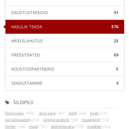
SISUSTUSTRENDID
91
KASULIK TEADA
570
MEELELAHUTUS
23
PRESSITEATED
69
KOOSTÖÖPARTNERID
5
SEADUSTAMINE
4
SILDIPILV
kinnisvara
(1002)
arco vara
(487)
Delfi
(333)
kodu
(231)
turuülevaated
(218)
kinnisvaraturg
(188)
maaklerid
(173)
korter
(136)
maja
(131)
ärikinnisvara
(115)
maakler
(103)