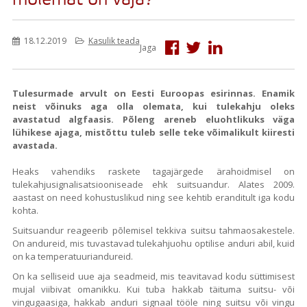
mõlemat on vaja?
18.12.2019
Kasulik teada
Jaga
Tulesurmade arvult on Eesti Euroopas esirinnas. Enamik
neist võinuks aga olla olemata, kui tulekahju oleks
avastatud algfaasis. Põleng areneb eluohtlikuks väga
lühikese ajaga, mistõttu tuleb selle teke võimalikult kiiresti
avastada.
Heaks vahendiks raskete tagajärgede ärahoidmisel on
tulekahjusignalisatsiooniseade ehk suitsuandur. Alates 2009.
aastast on need kohustuslikud ning see kehtib eranditult iga kodu
kohta.
Suitsuandur reageerib põlemisel tekkiva suitsu tahmaosakestele.
On andureid, mis tuvastavad tulekahjuohu optilise anduri abil, kuid
on ka temperatuuriandureid.
On ka selliseid uue aja seadmeid, mis teavitavad kodu süttimisest
mujal viibivat omanikku. Kui tuba hakkab täituma suitsu- või
vingugaasiga, hakkab anduri signaal tööle ning suitsu või vingu