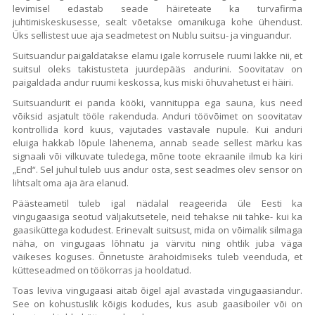
levimisel edastab seade häireteate ka turvafirma
juhtimiskeskusesse, sealt võetakse omanikuga kohe ühendust.
Üks sellistest uue aja seadmetest on Nublu suitsu- ja vinguandur.
Suitsuandur paigaldatakse elamu igale korrusele ruumi lakke nii, et
suitsul oleks takistusteta juurdepääs andurini. Soovitatav on
paigaldada andur ruumi keskossa, kus miski õhuvahetust ei häiri.
Suitsuandurit ei panda kööki, vannituppa ega sauna, kus need
võiksid asjatult tööle rakenduda. Anduri töövõimet on soovitatav
kontrollida kord kuus, vajutades vastavale nupule. Kui anduri
eluiga hakkab lõpule lähenema, annab seade sellest märku kas
signaali või vilkuvate tuledega, mõne toote ekraanile ilmub ka kiri
„End“. Sel juhul tuleb uus andur osta, sest seadmes olev sensor on
lihtsalt oma aja ära elanud.
Päästeametil tuleb igal nädalal reageerida üle Eesti ka
vingugaasiga seotud väljakutsetele, neid tehakse nii tahke- kui ka
gaasiküttega kodudest. Erinevalt suitsust, mida on võimalik silmaga
näha, on vingugaas lõhnatu ja värvitu ning ohtlik juba väga
väikeses koguses. Õnnetuste ärahoidmiseks tuleb veenduda, et
kütteseadmed on töökorras ja hooldatud.
Toas leviva vingugaasi aitab õigel ajal avastada vingugaasiandur.
See on kohustuslik kõigis kodudes, kus asub gaasiboiler või on