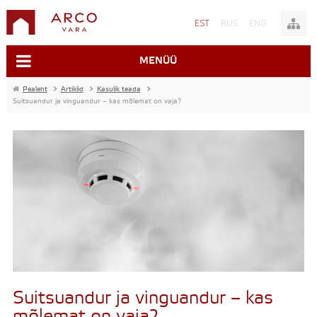
EST
RUS
ENG
MENÜÜ
Pealeht
>
Artiklid
>
Kasulik teada
>
Suitsuandur ja vinguandur – kas mõlemat on vaja?
Suitsuandur ja vinguandur – kas