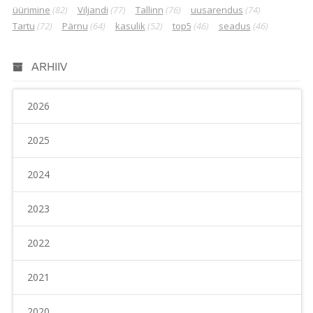
üürimine
(82)
Viljandi
(77)
Tallinn
(76)
uusarendus
(74)
Tartu
(72)
Pärnu
(64)
kasulik
(52)
top5
(46)
seadus
(46)
ARHIIV
2026
2025
2024
2023
2022
2021
2020