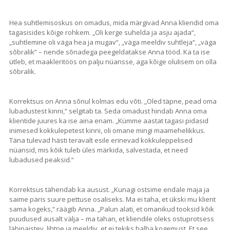
Hea suhtlemisoskus on omadus, mida märgivad Anna kliendid oma
tagasisides kõige rohkem. „Oli kerge suhelda ja asju ajada“,
„suhtlemine oli väga hea ja mugav“, „väga meeldiv suhtleja“, „väga
sõbralik“ – nende sõnadega peegeldatakse Anna tööd. Ka ta ise
ütleb, et maakleritöös on palju nüansse, aga kõige olulisem on olla
sõbralik.
Korrektsus on Anna sõnul kolmas edu võti. „Oled täpne, pead oma
lubadustest kinni,“ selgitab ta. Seda omadust hindab Anna oma
klientide juures ka ise aina enam. „Kümme aastat tagasi pidasid
inimesed kokkulepetest kinni, oli omane mingi maamehelikkus.
Täna tulevad hästi teravalt esile erinevad kokkuleppelised
nüansid, mis kõik tuleb üles märkida, salvestada, et need
lubadused peaksid.“
Korrektsus tähendab ka ausust. „Kunagi ostsime endale maja ja
saime päris suure pettuse osaliseks. Ma ei taha, et ükski mu klient
sama kogeks,“ räägib Anna. „Palun alati, et omanikud tooksid kõik
puudused ausalt välja – ma tahan, et kliendile oleks ostuprotsess
läbipaistev, lihtne ja meeldiv, et ei tekiks halba kogemust. Et see