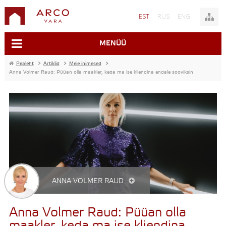
EST
RUS
ENG
MENÜÜ
Pealeht
>
Artiklid
>
Meie inimesed
>
Anna Volmer Raud: Püüan olla maakler, keda ma ise kliendina endale sooviksin
ANNA VOLMER RAUD
Anna Volmer Raud: Püüan olla