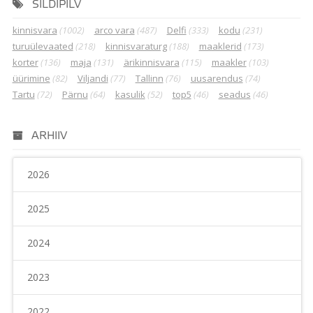
SILDIPILV
kinnisvara
(1002)
arco vara
(487)
Delfi
(333)
kodu
(231)
turuülevaated
(218)
kinnisvaraturg
(188)
maaklerid
(173)
korter
(136)
maja
(131)
ärikinnisvara
(115)
maakler
(103)
üürimine
(82)
Viljandi
(77)
Tallinn
(76)
uusarendus
(74)
Tartu
(72)
Pärnu
(64)
kasulik
(52)
top5
(46)
seadus
(46)
ARHIIV
2026
2025
2024
2023
2022