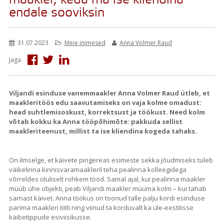
maakler, keda ma ise kliendina
endale sooviksin
31.07.2023
Meie inimesed
Anna Volmer Raud
Jaga
Viljandi esinduse vanemmaakler Anna Volmer Raud ütleb, et
maakleritöös edu saavutamiseks on vaja kolme omadust:
head suhtlemisoskust, korrektsust ja töökust. Need kolm
võtab kokku ka Anna tööpõhimõte: pakkuda sellist
maakleriteenust, millist ta ise kliendina kogeda tahaks.
On ilmselge, et käivete pingereas esimeste sekka jõudmiseks tuleb
väikelinna kinnisvaramaakleril teha pealinna kolleegidega
võrreldes oluliselt rohkem tööd. Samal ajal, kui pealinna maakler
müüb ühe objekti, peab Viljandi maakler müüma kolm – kui tahab
sarnast käivet. Anna töökus on toonud talle palju kordi esinduse
parima maakleri tiitli ning viinud ta korduvalt ka üle-eestilisse
käibetippude esiviisikusse.