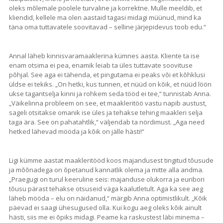
oleks mõlemale poolele turvaline ja korrektne. Mulle meeldib, et
kliendid, kellele ma olen aastaid tagasi midagi müünud, mind ka
täna oma tuttavatele soovitavad – selline järjepidevus toob edu.“
Annal läheb kinnisvaramaaklerina kümnes aasta. Kliente ta ise
enam otsima ei pea, enamik leiab ta üles tuttavate soovituse
põhjal. See aga ei tähenda, et pingutama ei peaks või et kõhklusi
üldse ei tekiks. „On hetki, kus tunnen, et nüüd on kõik, et nüüd löön
ukse tagantselja kinni ja rohkem seda tööd ei tee,“ tunnistab Anna.
„Väikelinna probleem on see, et maakleritöö vastu napib austust,
sageli otsitakse omanik ise üles ja tehakse tehing maakleri selja
taga ära. See on pahatahtlik,“ väljendab ta nördimust. „Aga need
hetked lähevad mööda ja kõik on jälle hästi!“
Ligi kümme aastat maakleritööd koos majandusest tingitud tõusude
ja mõõnadega on õpetanud kannatlik olema ja mitte alla andma.
„Praegugi on turul keeruline seis: majanduse olukorra ja euribori
tõusu pärast tehakse otsuseid väga kaalutletult. Aga ka see aeg
läheb mööda – elu on näidanud,“ märgib Anna optimistlikult. „Kõik
päevad ei saagi ühesugused olla. Kui kogu aeg oleks kõik ainult
hästi, siis me ei õpiks midagi. Peame ka raskustest läbi minema –