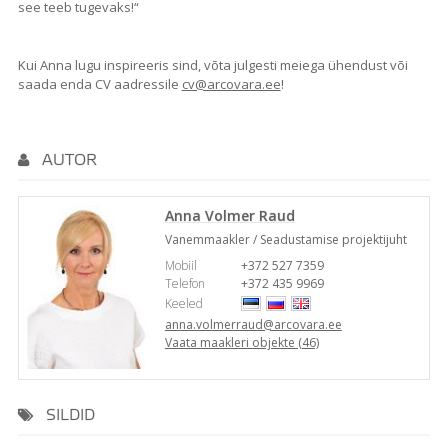
see teeb tugevaks!“
Kui Anna lugu inspireeris sind, võta julgesti meiega ühendust või
saada enda CV aadressile
cv@arcovara.ee
!
AUTOR
Anna Volmer Raud
Vanemmaakler / Seadustamise projektijuht
Mobiil
+372 527 7359
Telefon
+372 435 9969
Keeled
anna.volmerraud@arcovara.ee
Vaata maakleri objekte (46)
SILDID