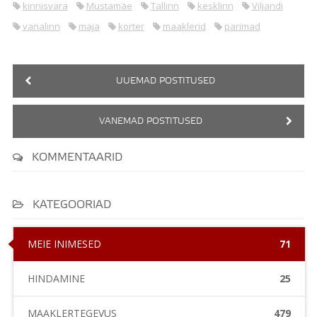
kinnisvara
Mustamäe
Tallinn
kesklinn
Viljandi
vanalinn
maja
korter
maaklerid
parimad
UUEMAD POSTITUSED
VANEMAD POSTITUSED
KOMMENTAARID
KATEGOORIAD
MEIE INIMESED
71
HINDAMINE
25
MAAKLERTEGEVUS
479