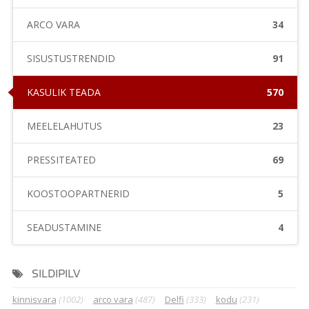
ARCO VARA
34
SISUSTUSTRENDID
91
KASULIK TEADA
570
MEELELAHUTUS
23
PRESSITEATED
69
KOOSTÖÖPARTNERID
5
SEADUSTAMINE
4
SILDIPILV
kinnisvara
(1002)
arco vara
(487)
Delfi
(333)
kodu
(231)