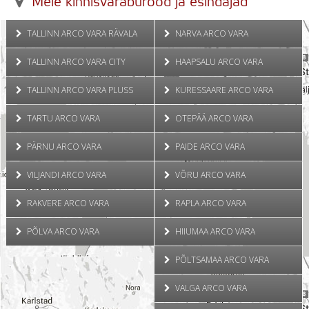
Meie kinnisvarabürood ja esindajad
TALLINN ARCO VARA RÄVALA
NARVA ARCO VARA
TALLINN ARCO VARA CITY
HAAPSALU ARCO VARA
TALLINN ARCO VARA PLUSS
KURESSAARE ARCO VARA
TARTU ARCO VARA
OTEPÄÄ ARCO VARA
PÄRNU ARCO VARA
PAIDE ARCO VARA
VILJANDI ARCO VARA
VÕRU ARCO VARA
RAKVERE ARCO VARA
RAPLA ARCO VARA
PÕLVA ARCO VARA
HIIUMAA ARCO VARA
PÕLTSAMAA ARCO VARA
VALGA ARCO VARA