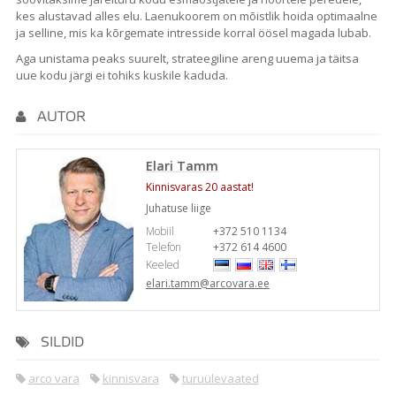
kes alustavad alles elu. Laenukoorem on mõistlik hoida optimaalne
ja selline, mis ka kõrgemate intresside korral öösel magada lubab.
Aga unistama peaks suurelt, strateegiline areng uuema ja täitsa
uue kodu järgi ei tohiks kuskile kaduda.
AUTOR
Elari Tamm
Kinnisvaras 20 aastat!
Juhatuse liige
Mobiil
+372 510 1134
Telefon
+372 614 4600
Keeled
elari.tamm@arcovara.ee
SILDID
arco vara
kinnisvara
turuülevaated