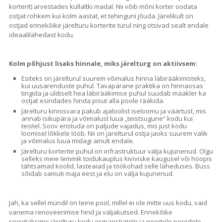
korterit) arvestades küllaltki madal. Nii võib mõni korter oodata
ostjat rohkem kui kolm aastat, et tehinguni jõuda. Järelikult on
ostjad ennekõike järelturu korterite turul ning otsivad sealt endale
ideaalilähedast kodu.
Kolm põhjust lisaks hinnale, miks järelturg on aktiivsem:
Esiteks on järelturul suurem võimalus hinna läbirääkimisteks,
kui uusarenduste puhul. Tavapärane praktika on hinnaosas
tingida ja üldiselt hea läbirääkimise puhul suudab maakler ka
ostjat esindades hinda pisut alla poole rääkida.
Järelturu kinnisvara pakub ajaloolist iseloomu ja väärtust, mis
annab isikupära ja võimalust luua „teistsugune“ kodu kui
teistel. Soov eristuda on paljude vajadus, mis just kodu
loomisel lõkkele lööb. Nii on järelturul ostja jaoks suurem valik
ja võimalus luua midagi ainult endale.
Järelturu korterite puhul on infrastruktuur välja kujunenud. Olgu
selleks meie lemmik toidukauplus kiviviske kaugusel või hoopis
tähtsamad koolid, lasteaiad ja töökohad selle läheduses. Buss
sõidab samuti maja eest ja elu on välja kujunenud.
Jah, ka sellel mündil on teine pool, millel ei ole mitte uus kodu, vaid
vanema renoveerimise hind ja väljakutsed. Ennekõike
soovitaksime järelturu kodu esmaostjatele ja noortele peredele,