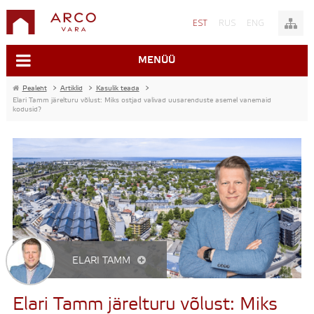
EST
RUS
ENG
MENÜÜ
Pealeht
>
Artiklid
>
Kasulik teada
>
Elari Tamm järelturu võlust: Miks ostjad valivad uusarenduste asemel vanemaid
kodusid?
ELARI TAMM
Elari Tamm järelturu võlust: Miks