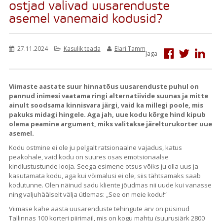
ostjad valivad uusarenduste
asemel vanemaid kodusid?
27.11.2024
Kasulik teada
Elari Tamm
Jaga
Viimaste aastate suur hinnatõus uusarenduste puhul on
pannud inimesi vaatama ringi alternatiivide suunas ja mitte
ainult soodsama kinnisvara järgi, vaid ka millegi poole, mis
pakuks midagi hingele. Aga jah, uue kodu kõrge hind kipub
olema peamine argument, miks valitakse järelturukorter uue
asemel.
Kodu ostmine ei ole ju pelgalt ratsionaalne vajadus, katus
peakohale, vaid kodu on suures osas emotsionaalse
kindlustustunde looja. Seega esimene otsus võiks ju olla uus ja
kasutamata kodu, aga kui võimalusi ei ole, siis tähtsamaks saab
kodutunne. Olen näinud sadu kliente jõudmas nii uude kui vanasse
ning valjuhäälselt välja ütlemas: „See on meie kodu!“
Viimase kahe aasta uusarenduste tehingute arv on püsinud
Tallinnas 100 korteri piirimail, mis on kogu mahtu (suurusjärk 2800