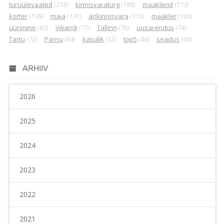
turuülevaated
(218)
kinnisvaraturg
(188)
maaklerid
(173)
korter
(136)
maja
(131)
ärikinnisvara
(115)
maakler
(103)
üürimine
(82)
Viljandi
(77)
Tallinn
(76)
uusarendus
(74)
Tartu
(72)
Pärnu
(64)
kasulik
(52)
top5
(46)
seadus
(46)
ARHIIV
2026
2025
2024
2023
2022
2021