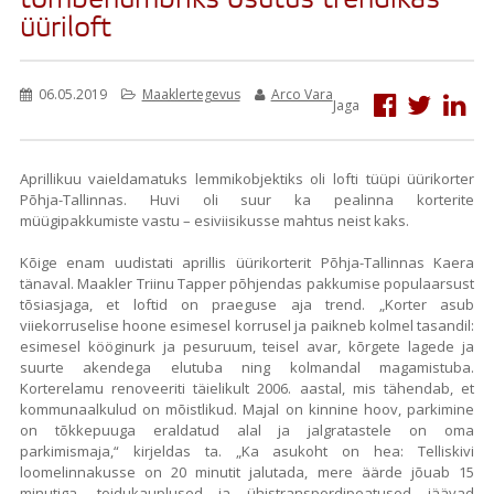
tõmbenumbriks osutus trendikas
üüriloft
06.05.2019
Maaklertegevus
Arco Vara
Jaga
Aprillikuu vaieldamatuks lemmikobjektiks oli lofti tüüpi üürikorter
Põhja-Tallinnas. Huvi oli suur ka pealinna korterite
müügipakkumiste vastu – esiviisikusse mahtus neist kaks.
Kõige enam uudistati aprillis üürikorterit Põhja-Tallinnas Kaera
tänaval. Maakler Triinu Tapper põhjendas pakkumise populaarsust
tõsiasjaga, et loftid on praeguse aja trend. „Korter asub
viiekorruselise hoone esimesel korrusel ja paikneb kolmel tasandil:
esimesel kööginurk ja pesuruum, teisel avar, kõrgete lagede ja
suurte akendega elutuba ning kolmandal magamistuba.
Korterelamu renoveeriti täielikult 2006. aastal, mis tähendab, et
kommunaalkulud on mõistlikud. Majal on kinnine hoov, parkimine
on tõkkepuuga eraldatud alal ja jalgratastele on oma
parkimismaja,“ kirjeldas ta. „Ka asukoht on hea: Telliskivi
loomelinnakusse on 20 minutit jalutada, mere äärde jõuab 15
minutiga, toidukauplused ja ühistranspordipeatused jäävad