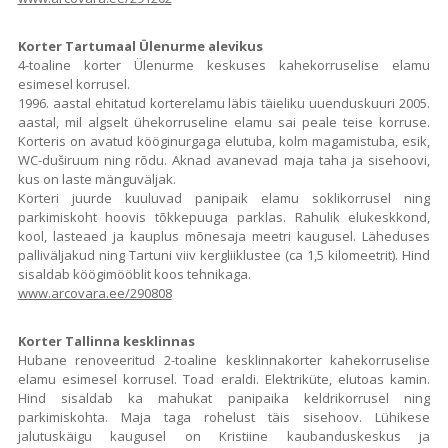
Korter Tartumaal Ülenurme alevikus
4-toaline korter Ülenurme keskuses kahekorruselise elamu
esimesel korrusel.
1996. aastal ehitatud korterelamu läbis täieliku uuenduskuuri 2005.
aastal, mil algselt ühekorruseline elamu sai peale teise korruse.
Korteris on avatud kööginurgaga elutuba, kolm magamistuba, esik,
WC-duširuum ning rõdu. Aknad avanevad maja taha ja sisehoovi,
kus on laste mänguväljak.
Korteri juurde kuuluvad panipaik elamu soklikorrusel ning
parkimiskoht hoovis tõkkepuuga parklas. Rahulik elukeskkond,
kool, lasteaed ja kauplus mõnesaja meetri kaugusel. Läheduses
palliväljakud ning Tartuni viiv kergliiklustee (ca 1,5 kilomeetrit). Hind
sisaldab köögimööblit koos tehnikaga.
www.arcovara.ee/290808
Korter Tallinna kesklinnas
Hubane renoveeritud 2-toaline kesklinnakorter kahekorruselise
elamu esimesel korrusel. Toad eraldi. Elektriküte, elutoas kamin.
Hind sisaldab ka mahukat panipaika keldrikorrusel ning
parkimiskohta. Maja taga rohelust täis sisehoov. Lühikese
jalutuskäigu kaugusel on Kristiine kaubanduskeskus ja