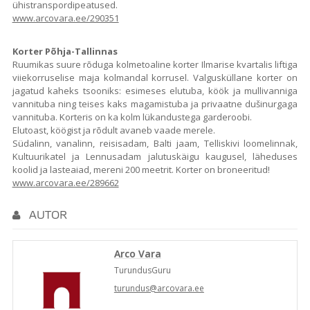
ühistranspordipeatused.
www.arcovara.ee/290351
Korter Põhja-Tallinnas
Ruumikas suure rõduga kolmetoaline korter Ilmarise kvartalis liftiga
viiekorruselise maja kolmandal korrusel. Valgusküllane korter on
jagatud kaheks tsooniks: esimeses elutuba, köök ja mullivanniga
vannituba ning teises kaks magamistuba ja privaatne dušinurgaga
vannituba. Korteris on ka kolm lükandustega garderoobi.
Elutoast, köögist ja rõdult avaneb vaade merele.
Südalinn, vanalinn, reisisadam, Balti jaam, Telliskivi loomelinnak,
Kultuurikatel ja Lennusadam jalutuskäigu kaugusel, läheduses
koolid ja lasteaiad, mereni 200 meetrit. Korter on broneeritud!
www.arcovara.ee/289662
AUTOR
Arco Vara
TurundusGuru
turundus@arcovara.ee