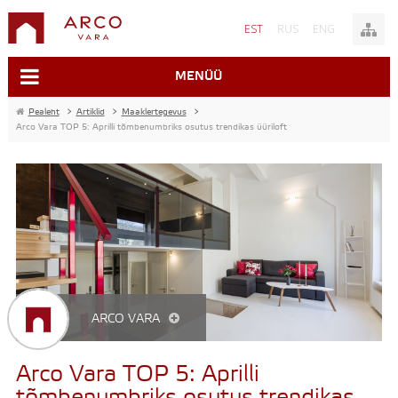
EST
RUS
ENG
MENÜÜ
Pealeht
>
Artiklid
>
Maaklertegevus
>
Arco Vara TOP 5: Aprilli tõmbenumbriks osutus trendikas üüriloft
ARCO VARA
Arco Vara TOP 5: Aprilli