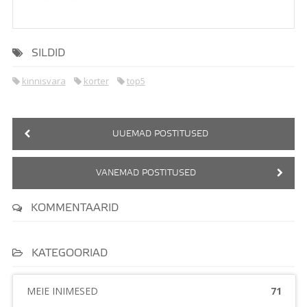
SILDID
kinnisvara
korter
top5
UUEMAD POSTITUSED
VANEMAD POSTITUSED
KOMMENTAARID
KATEGOORIAD
MEIE INIMESED
71