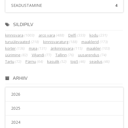
SEADUSTAMINE
4
SILDIPILV
kinnisvara
(1003)
arco vara
(488)
Delfi
(333)
kodu
(231)
turuülevaated
(218)
kinnisvaraturg
(188)
maaklerid
(173)
korter
(136)
maja
(131)
ärikinnisvara
(115)
maakler
(103)
üürimine
(82)
Viljandi
(77)
Tallinn
(76)
uusarendus
(74)
Tartu
(72)
Pärnu
(64)
kasulik
(52)
top5
(46)
seadus
(46)
ARHIIV
2026
2025
2024