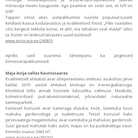
mõnesaja meetri kaugusele. Aga peamine on siiski see, et loft on
loft!“
Tapperi sõnul aitas üüripakkumise suurele populaarsusele
kindlasti kaasa kodulavastus ja kvaliteetsed fotod. „Pilte vaadates
võis kergesti tekkida tunne, et ahh, ma tahaksin seal elada!“ ütles
ta. Korter on leidnud tänaseks uued üürilised!
www.arcovara.ee/290815
Aprillis said suurema tähelepanu ka järgmised
kinnisvarapakkumised:
Maja Anija vallas Kaunissaares
Kvaliteetselt ehitatud avar ühepereelamu imelises asukohas järve
kaldal. 2010. aastal ehitatud kivimaja on A-energiaklassiga,
klombitud tellis annab hoonele luksusliku välimuse. Maaküte,
kolmekordsed puit-alumiiniumaknad, põrandatel naturaalne
tammeparkett.
Esimesel korrusel avar kaminaga elutuba, köök, lastetuba koos
mahuka garderoobiga ja tualettruum. Teisel korrusel kaks
järvevaatega magamistuba, avar vannituba ja mahukas garderoob.
Suur garaaž mahutab kaks autot, majas on ka puiduküttega saun.
Kinnistu suurus 2663 m².
www.arcovara.ee/291202