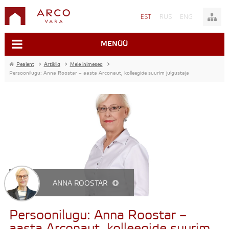
EST
RUS
ENG
MENÜÜ
Pealeht
>
Artiklid
>
Meie inimesed
>
Persoonilugu: Anna Roostar – aasta Arconaut, kolleegide suurim julgustaja
ANNA ROOSTAR
Persoonilugu: Anna Roostar –