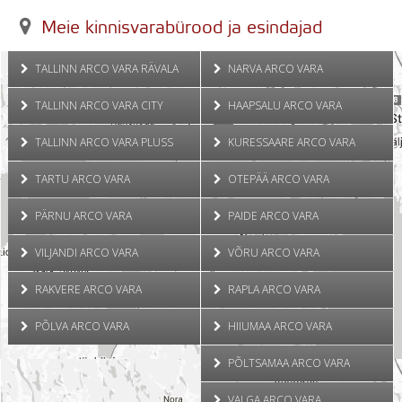
Meie kinnisvarabürood ja esindajad
TALLINN ARCO VARA RÄVALA
NARVA ARCO VARA
TALLINN ARCO VARA CITY
HAAPSALU ARCO VARA
TALLINN ARCO VARA PLUSS
KURESSAARE ARCO VARA
TARTU ARCO VARA
OTEPÄÄ ARCO VARA
PÄRNU ARCO VARA
PAIDE ARCO VARA
VILJANDI ARCO VARA
VÕRU ARCO VARA
RAKVERE ARCO VARA
RAPLA ARCO VARA
PÕLVA ARCO VARA
HIIUMAA ARCO VARA
PÕLTSAMAA ARCO VARA
VALGA ARCO VARA