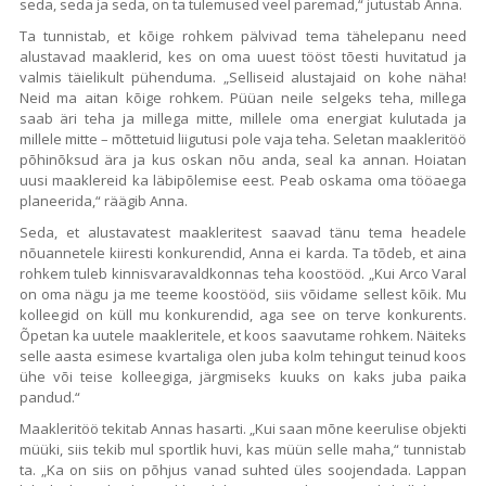
seda, seda ja seda, on ta tulemused veel paremad,“ jutustab Anna.
Ta tunnistab, et kõige rohkem pälvivad tema tähelepanu need
alustavad maaklerid, kes on oma uuest tööst tõesti huvitatud ja
valmis täielikult pühenduma. „Selliseid alustajaid on kohe näha!
Neid ma aitan kõige rohkem. Püüan neile selgeks teha, millega
saab äri teha ja millega mitte, millele oma energiat kulutada ja
millele mitte – mõttetuid liigutusi pole vaja teha. Seletan maakleritöö
põhinõksud ära ja kus oskan nõu anda, seal ka annan. Hoiatan
uusi maaklereid ka läbipõlemise eest. Peab oskama oma tööaega
planeerida,“ räägib Anna.
Seda, et alustavatest maakleritest saavad tänu tema headele
nõuannetele kiiresti konkurendid, Anna ei karda. Ta tõdeb, et aina
rohkem tuleb kinnisvaravaldkonnas teha koostööd. „Kui Arco Varal
on oma nägu ja me teeme koostööd, siis võidame sellest kõik. Mu
kolleegid on küll mu konkurendid, aga see on terve konkurents.
Õpetan ka uutele maakleritele, et koos saavutame rohkem. Näiteks
selle aasta esimese kvartaliga olen juba kolm tehingut teinud koos
ühe või teise kolleegiga, järgmiseks kuuks on kaks juba paika
pandud.“
Maakleritöö tekitab Annas hasarti. „Kui saan mõne keerulise objekti
müüki, siis tekib mul sportlik huvi, kas müün selle maha,“ tunnistab
ta. „Ka on siis on põhjus vanad suhted üles soojendada. Lappan