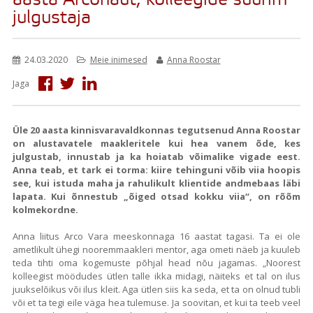
aasta Arconaut, kolleegide suurim
julgustaja
24.03.2020
Meie inimesed
Anna Roostar
Jaga
Üle 20 aasta kinnisvaravaldkonnas tegutsenud Anna Roostar
on alustavatele maakleritele kui hea vanem õde, kes
julgustab, innustab ja ka hoiatab võimalike vigade eest.
Anna teab, et tark ei torma: kiire tehinguni võib viia hoopis
see, kui istuda maha ja rahulikult klientide andmebaas läbi
lapata. Kui õnnestub „õiged otsad kokku viia“, on rõõm
kolmekordne.
Anna liitus Arco Vara meeskonnaga 16 aastat tagasi. Ta ei ole
ametlikult ühegi nooremmaakleri mentor, aga ometi näeb ja kuuleb
teda tihti oma kogemuste põhjal head nõu jagamas. „Noorest
kolleegist möödudes ütlen talle ikka midagi, näiteks et tal on ilus
juukselõikus või ilus kleit. Aga ütlen siis ka seda, et ta on olnud tubli
või et ta tegi eile väga hea tulemuse. Ja soovitan, et kui ta teeb veel