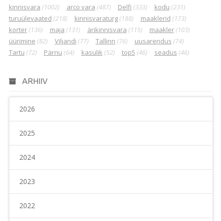
kinnisvara
(1002)
arco vara
(487)
Delfi
(333)
kodu
(231)
turuülevaated
(218)
kinnisvaraturg
(188)
maaklerid
(173)
korter
(136)
maja
(131)
ärikinnisvara
(115)
maakler
(103)
üürimine
(82)
Viljandi
(77)
Tallinn
(76)
uusarendus
(74)
Tartu
(72)
Pärnu
(64)
kasulik
(52)
top5
(46)
seadus
(46)
ARHIIV
2026
2025
2024
2023
2022