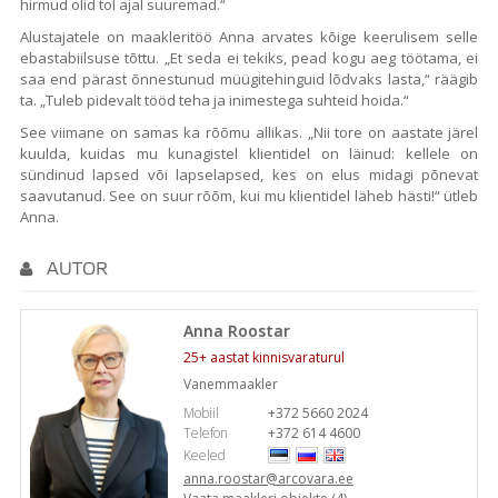
hirmud olid tol ajal suuremad.“
Alustajatele on maakleritöö Anna arvates kõige keerulisem selle
ebastabiilsuse tõttu. „Et seda ei tekiks, pead kogu aeg töötama, ei
saa end pärast õnnestunud müügitehinguid lõdvaks lasta,“ räägib
ta. „Tuleb pidevalt tööd teha ja inimestega suhteid hoida.“
See viimane on samas ka rõõmu allikas. „Nii tore on aastate järel
kuulda, kuidas mu kunagistel klientidel on läinud: kellele on
sündinud lapsed või lapselapsed, kes on elus midagi põnevat
saavutanud. See on suur rõõm, kui mu klientidel läheb hästi!“ ütleb
Anna.
AUTOR
Anna Roostar
25+ aastat kinnisvaraturul
Vanemmaakler
Mobiil
+372 5660 2024
Telefon
+372 614 4600
Keeled
anna.roostar@arcovara.ee