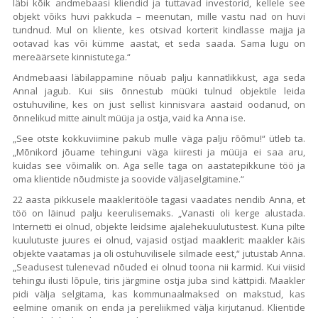
läbi kõik andmebaasi kliendid ja tuttavad investorid, kellele see
objekt võiks huvi pakkuda – meenutan, mille vastu nad on huvi
tundnud. Mul on kliente, kes otsivad korterit kindlasse majja ja
ootavad kas või kümme aastat, et seda saada. Sama lugu on
mereäärsete kinnistutega.“
Andmebaasi läbilappamine nõuab palju kannatlikkust, aga seda
Annal jagub. Kui siis õnnestub müüki tulnud objektile leida
ostuhuviline, kes on just sellist kinnisvara aastaid oodanud, on
õnnelikud mitte ainult müüja ja ostja, vaid ka Anna ise.
„See otste kokkuviimine pakub mulle väga palju rõõmu!“ ütleb ta.
„Mõnikord jõuame tehinguni väga kiiresti ja müüja ei saa aru,
kuidas see võimalik on. Aga selle taga on aastatepikkune töö ja
oma klientide nõudmiste ja soovide väljaselgitamine.“
22 aasta pikkusele maakleritööle tagasi vaadates nendib Anna, et
töö on läinud palju keerulisemaks. „Vanasti oli kerge alustada.
Internetti ei olnud, objekte leidsime ajalehekuulutustest. Kuna pilte
kuulutuste juures ei olnud, vajasid ostjad maaklerit: maakler käis
objekte vaatamas ja oli ostuhuvilisele silmade eest,“ jutustab Anna.
„Seadusest tulenevad nõuded ei olnud toona nii karmid. Kui viisid
tehingu ilusti lõpule, tiris järgmine ostja juba sind kättpidi. Maakler
pidi välja selgitama, kas kommunaalmaksed on makstud, kas
eelmine omanik on enda ja pereliikmed välja kirjutanud. Klientide