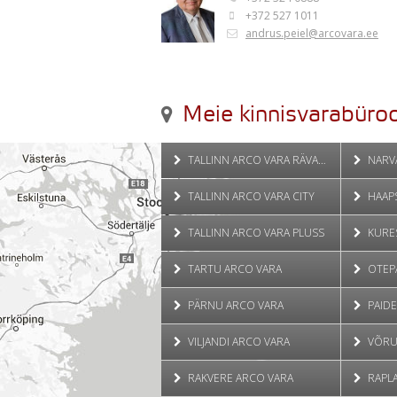
+372 527 1011
andrus.peiel@arcovara.ee
Meie kinnisvarabüroo
TALLINN ARCO VARA RÄVALA
NARV
TALLINN ARCO VARA CITY
HAAP
TALLINN ARCO VARA PLUSS
KURE
TARTU ARCO VARA
OTEP
PÄRNU ARCO VARA
PAIDE
VILJANDI ARCO VARA
VÕRU
RAKVERE ARCO VARA
RAPLA