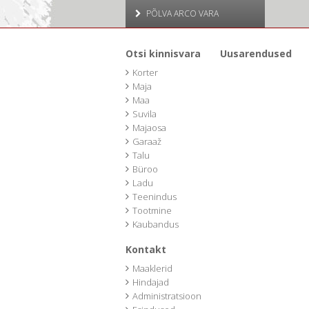
PÕLVA ARCO VARA
Otsi kinnisvara
Uusarendused
Korter
Maja
Maa
Suvila
Majaosa
Garaaž
Talu
Büroo
Ladu
Teenindus
Tootmine
Kaubandus
Kontakt
Maaklerid
Hindajad
Administratsioon