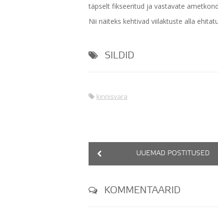
täpselt fikseeritud ja vastavate ametko
Nii näiteks kehtivad viilaktuste alla ehit
SILDID
kinnisvara
UUEMAD POSTITUSED
KOMMENTAARID