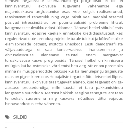
Senised negatiivsete stsenaariumitega prognoosid ei ole ei
kinnisvaraturul aktiivsuse tugevama vähenemise ega
majanduskasvu aeglustumise osas veel selgelt realiseerunud,
taaskäivitatud rahatrükk ning väga pikalt veel madalal tasemel
püsivad intressimäärad on potentsiaalseid probleeme lihtsalt
kaugemasse tulevikku edasi lükkamas. Tänasel hetkel sõltub Eestis
kinnisvaraturu edasine käekäik ennekõike krediidiasutustest, kes
reguleerivad uute arendusprojektide turule tulekut ja kõikvõimalike
elamispindade ostmist, mistõttu üheskoos Eesti demograafiliste
väljavaadetega ei saa konservatiivse finantseerimise ja
ehitusaktiivsuse alanemise taustal enam märgatavat
turuaktiivsuse kasvu prognoosida. Tänasel hetkel on kinnisvara
müügiks kui ka ostmiseks võrdlemisi hea aeg, siit enam paremaks
minna nii müügiperioodide pikkuse kui ka laenulepingu tingimuste
osas on pigem keeruline. Hooajaliste tegurite tõttu detsembri lõpust
kinnisvaraturul aktiivsus taas tugevalt alaneb, kuid tegemist on iga-
aastase pretsedendiga, mille taustal ei tasu pakkumishindu
langetama suunduda. Märtsist hakkab reeglina tehingute arv taas
tempokalt suurenema ning kasvava nõudluse tõttu vajadus
hinnasoodustusi teha väheneb.
SILDID