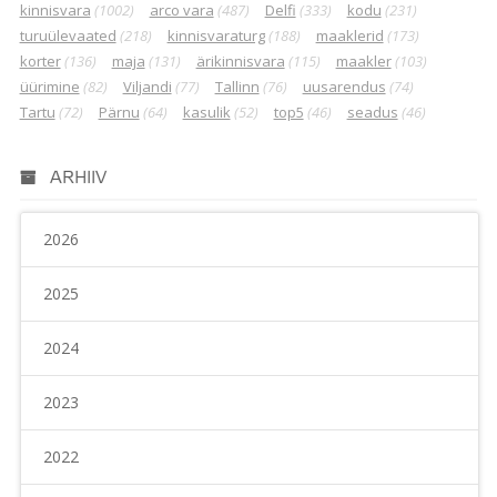
kinnisvara
(1002)
arco vara
(487)
Delfi
(333)
kodu
(231)
turuülevaated
(218)
kinnisvaraturg
(188)
maaklerid
(173)
korter
(136)
maja
(131)
ärikinnisvara
(115)
maakler
(103)
üürimine
(82)
Viljandi
(77)
Tallinn
(76)
uusarendus
(74)
Tartu
(72)
Pärnu
(64)
kasulik
(52)
top5
(46)
seadus
(46)
ARHIIV
2026
2025
2024
2023
2022