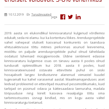
endiselt valdavalt 3-6% vahemikus
10.12.2019
Turuülevaated
Jaga
2019. aasta on elukondlikul kinnisvaraturul kulgenud võrdlemisi
edukalt, seda nii elamu- kui ka korterituru lõikes. Arendusprojektide
vahel vahepeal oluliselt kasvanud konkurents on taanduva
ehitusaktiivsuse tõttu mitmes piirkonnas asunud leevenema,
mistõttu on paljude arendusprojektide puhul olnud täheldada
oodatust lühemaid müügiperioode. Üldine sentiment edasise
kinnisvaraturu kulgemise osas on tänavu aasta II pooles olnud
tunduvalt optimistlikum kui 2018. aasta II pooles, kuid
kinnisvarateenuseid ostavate ettevõtete puhul on siiski
hooajaliselt langev kindlustunne alanenud viimastel kuudel
tugevamalt kui kahel varasemal aastal. Maailmamajanduses aset
leidvad probleemid on ettevõtjad muutnud pessimistlikumaks, kuid
tarbijad on püsinud odava ja kättesaadava laenuraha, madala
tööpuuduse ning kiirelt kasvava reaalpalga tõttu oma
tarbimisotsustes üsnagi kindlad, mis on kogu aasta vältel
kinnisvaraturgu toetanud.