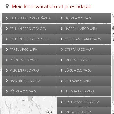
Meie kinnisvarabürood ja esindajad
TALLINN ARCO VARA RÄVALA
NARVA ARCO VARA
TALLINN ARCO VARA CITY
HAAPSALU ARCO VARA
TALLINN ARCO VARA PLUSS
KURESSAARE ARCO VARA
TARTU ARCO VARA
OTEPÄÄ ARCO VARA
PÄRNU ARCO VARA
PAIDE ARCO VARA
VILJANDI ARCO VARA
VÕRU ARCO VARA
RAKVERE ARCO VARA
RAPLA ARCO VARA
PÕLVA ARCO VARA
HIIUMAA ARCO VARA
PÕLTSAMAA ARCO VARA
VALGA ARCO VARA