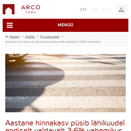
EST
RUS
ENG
MENÜÜ
Pealeht
>
Artiklid
>
Turuülevaated
>
Aastane hinnakasv püsib lähikuudel endiselt valdavalt 3-6% vahemikus
Aastane hinnakasv püsib lähikuudel